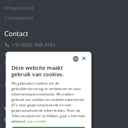
Privacybeleid
Cookiebeleid
Contact
+31 (0)85 488 4765
Contactformulier
×
Helpcentrum
Deze website maakt
DUTCH
gebruik van cookies.
FRENCH
Wij gebruiken cookies om de
gebruikerservaring te verbeteren en voor
ENGLISH
advertentiepersonalisatie. Wij maken
gebruik van cookies en mobiele advertentie-
ID's voor gepersonaliseerde en niet-
Volg ons
gepersonaliseerde advertenties. Door op
'Alles accepteren' te klikken, gaat u hiermee
akkoord.
Lees verder