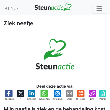
NL
Ziek neefje
Deel deze actie via:
Facebook
X
Linkedin
WhatsApp
Instagram
Email
QR-code
Link
Poster
Mijn neefje is ziek en de behandeling kost