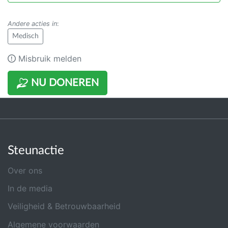
Andere acties in
:
Medisch
Misbruik melden
NU DONEREN
Steunactie
Over ons
In de media
Veiligheid & Betrouwbaarheid
Algemene voorwaarden