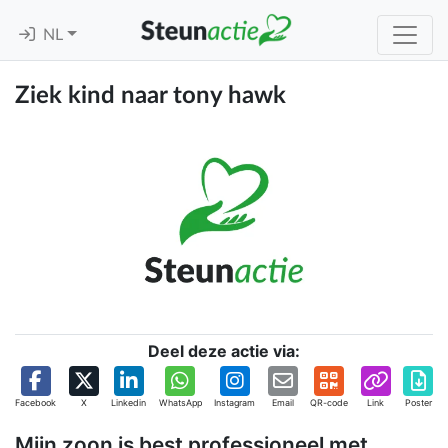
NL
Ziek kind naar tony hawk
Deel deze actie via:
Facebook
X
Linkedin
WhatsApp
Instagram
Email
QR-code
Link
Poster
Mijn zoon is best professioneel met