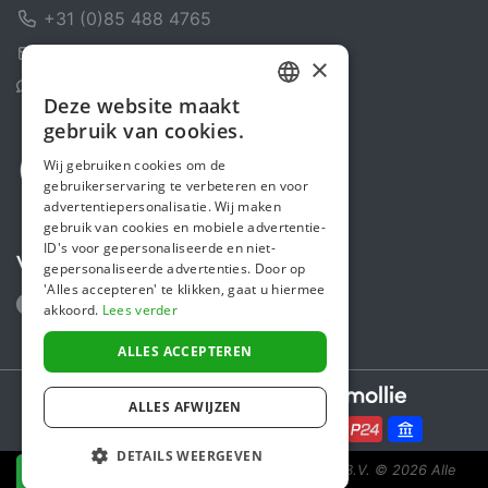
+31 (0)85 488 4765
Contactformulier
×
Helpcentrum
Deze website maakt
DUTCH
gebruik van cookies.
FRENCH
Wij gebruiken cookies om de
gebruikerservaring te verbeteren en voor
ENGLISH
advertentiepersonalisatie. Wij maken
gebruik van cookies en mobiele advertentie-
ID's voor gepersonaliseerde en niet-
Volg ons
gepersonaliseerde advertenties. Door op
'Alles accepteren' te klikken, gaat u hiermee
akkoord.
Lees verder
ALLES ACCEPTEREN
Secure payments powered by
ALLES AFWIJZEN
DETAILS WEERGEVEN
Steunactie is een initiatief van Sponsor Europe B.V.
© 2026 Alle
NU DONEREN