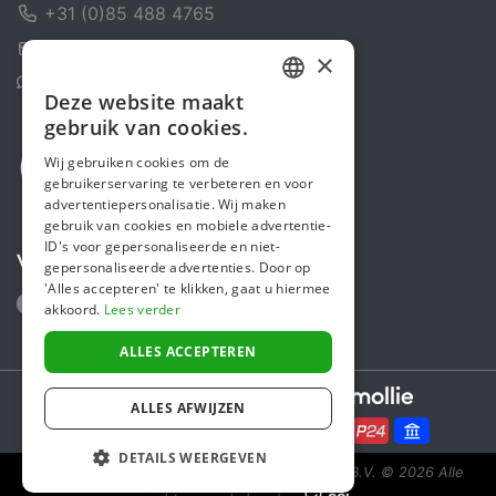
+31 (0)85 488 4765
Contactformulier
×
Helpcentrum
Deze website maakt
DUTCH
gebruik van cookies.
FRENCH
Wij gebruiken cookies om de
gebruikerservaring te verbeteren en voor
ENGLISH
advertentiepersonalisatie. Wij maken
gebruik van cookies en mobiele advertentie-
ID's voor gepersonaliseerde en niet-
Volg ons
gepersonaliseerde advertenties. Door op
'Alles accepteren' te klikken, gaat u hiermee
akkoord.
Lees verder
ALLES ACCEPTEREN
Secure payments powered by
ALLES AFWIJZEN
DETAILS WEERGEVEN
Steunactie is een initiatief van Sponsor Europe B.V.
© 2026 Alle