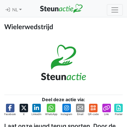
NL
Wielerwedstrijd
Deel deze actie via:
Facebook
X
Linkedin
WhatsApp
Instagram
Email
QR-code
Link
Poster
Laat onze jeugd terug sporten. Door de