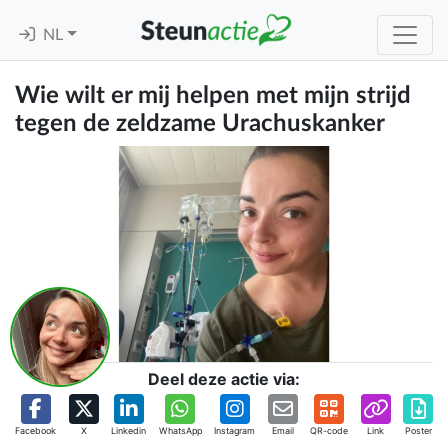
NL
Wie wilt er mij helpen met mijn strijd
tegen de zeldzame Urachuskanker
Deel deze actie via:
Facebook
X
Linkedin
WhatsApp
Instagram
Email
QR-code
Link
Poster