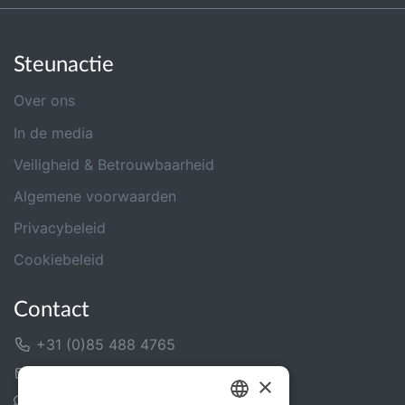
Steunactie
Over ons
In de media
Veiligheid & Betrouwbaarheid
Algemene voorwaarden
Privacybeleid
Cookiebeleid
Contact
+31 (0)85 488 4765
Contactformulier
×
Helpcentrum