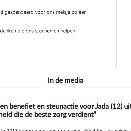
rd gespendeerd voor ons meisje zo een
edanken die ons steunen en helpen
In de media
n benefiet en steunactie voor Jada (12) ui
eid die de beste zorg verdient”
in 2012 geboren met een open rugje. Eerst leek er weinig 