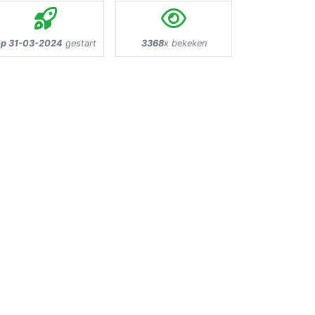
op 31-03-2024
gestart
3368
x bekeken