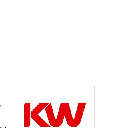
t
aan