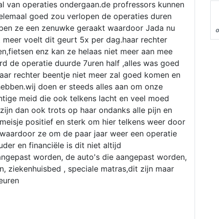
l tal van operaties ondergaan.de profressors kunnen
elemaal goed zou verlopen de operaties duren
ebben ze een zenuwke geraakt waardoor Jada nu
meer voelt dit geurt 5x per dag.haar rechter
n,fietsen enz kan ze helaas niet meer aan mee
d de operatie duurde 7uren half ,alles was goed
haar rechter beentje niet meer zal goed komen en
 hebben.wij doen er steeds alles aan om onze
chtige meid die ook telkens lacht en veel moed
 zijn dan ook trots op haar ondanks alle pijn en
 meisje positief en sterk om hier telkens weer door
e waardoor ze om de paar jaar weer een operatie
r en financiële is dit niet altijd
angepast worden, de auto's die aangepast worden,
n, ziekenhuisbed , speciale matras,dit zijn maar
beuren