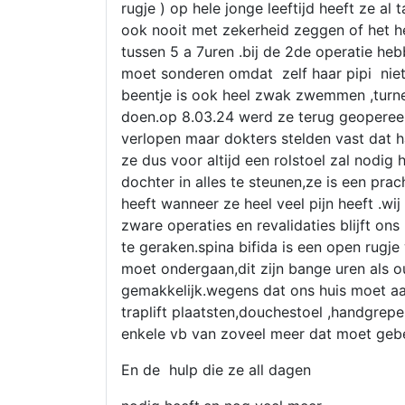
rugje ) op hele jonge leeftijd heeft ze a
ook nooit met zekerheid zeggen of het h
tussen 5 a 7uren .bij de 2de operatie h
moet sonderen omdat zelf haar pipi niet 
beentje is ook heel zwak zwemmen ,turne
doen.op 8.03.24 werd ze terug geopereer
verlopen maar dokters stelden vast dat 
ze dus voor altijd een rolstoel zal nodig
dochter in alles te steunen,ze is een pra
heeft wanneer ze heel veel pijn heeft .wij
zware operaties en revalidaties blijft ons
te geraken.spina bifida is een open rugj
moet ondergaan,dit zijn bange uren als oude
gemakkelijk.wegens dat ons huis moet a
traplift plaatsten,douchestoel ,handgrepe
enkele vb van zoveel meer dat moet ge
En de hulp die ze all dagen