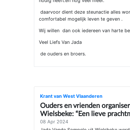
nodig heeft.en nog veel meer.
daarvoor dient deze steunactie alles wo
comfortabel mogelijk leven te geven .
Wij willen dan ook iedereen van harte b
Veel Liefs Van Jada
de ouders en broers.
Krant van West Vlaanderen
Ouders en vrienden organisere
Wielsbeke: “Een lieve prachtm
08 Apr 2024
Jada Vande Sompele uit Wielsbeke werd 