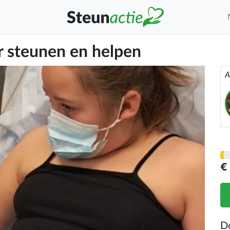
r steunen en helpen
A
€
D