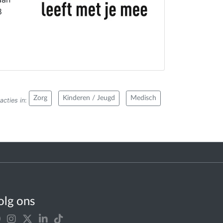
8
Zorg
Kinderen / Jeugd
Medisch
acties in
:
olg ons