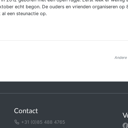
 oktober echt begon. De ouders en vrienden organiseren op 
k al een steunactie op.
Andere 
Contact
V
+31 (0)85 488 4765