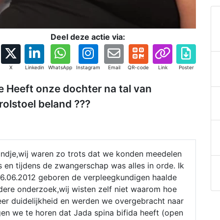
Deel deze actie via:
X
Linkedin
WhatsApp
Instagram
Email
QR-code
Link
Poster
e Heeft onze dochter na tal van
rolstoel beland ???
indje,wij waren zo trots dat we konden meedelen
 en tijdens de zwangerschap was alles in orde. Ik
06.06.2012 geboren de verpleegkundigen haalde
dere onderzoek,wij wisten zelf niet waarom hoe
eer duidelijkheid en werden we overgebracht naar
en we te horen dat Jada spina bifida heeft (open