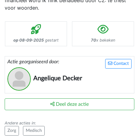
financieel word ik flink benadeeld door CZ: te triest
voor woorden.
op 08-09-2025
gestart
70
x bekeken
Actie georganiseerd door:
Contact
Angelique Decker
Deel deze actie
Andere acties in
:
Zorg
Medisch