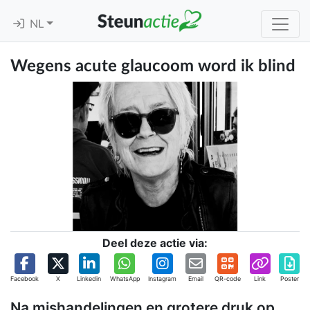
NL
Wegens acute glaucoom word ik blind
Deel deze actie via:
Facebook
X
Linkedin
WhatsApp
Instagram
Email
QR-code
Link
Poster
Na mishandelingen en grotere druk op