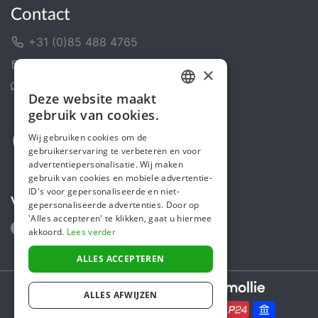
Contact
+31 (0)85 488 4765
Contactformulier
×
Helpcentrum
Deze website maakt
DUTCH
gebruik van cookies.
FRENCH
Wij gebruiken cookies om de
gebruikerservaring te verbeteren en voor
ENGLISH
advertentiepersonalisatie. Wij maken
gebruik van cookies en mobiele advertentie-
ID's voor gepersonaliseerde en niet-
Volg ons
gepersonaliseerde advertenties. Door op
'Alles accepteren' te klikken, gaat u hiermee
akkoord.
Lees verder
ALLES ACCEPTEREN
Secure payments powered by
ALLES AFWIJZEN