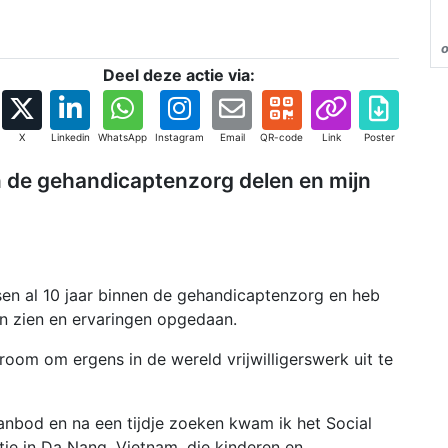
Deel deze actie via:
X
Linkedin
WhatsApp
Instagram
Email
QR-code
Link
Poster
n de gehandicaptenzorg delen en mijn
sen al 10 jaar binnen de gehandicaptenzorg en heb
en zien en ervaringen opgedaan.
droom om ergens in de wereld vrijwilligerswerk uit te
anbod en na een tijdje zoeken kwam ik het Social
tie in Da Nang, Vietnam, die kinderen en