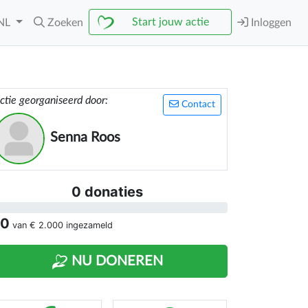
Start jouw actie
NL
Zoeken
Inloggen
ctie georganiseerd door:
Contact
Senna Roos
0 donaties
 0
van
€ 2.000
ingezameld
NU DONEREN