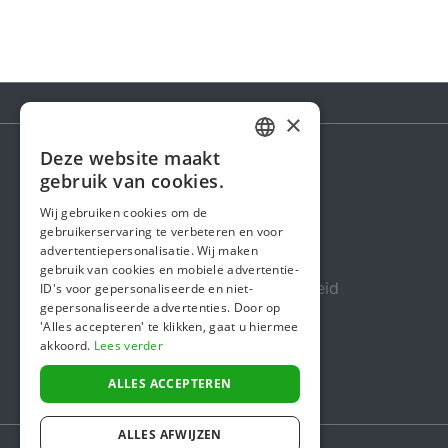
×
Deze website maakt
DUTCH
gebruik van cookies.
Steunactie
FRENCH
Wij gebruiken cookies om de
Over ons
gebruikerservaring te verbeteren en voor
ENGLISH
advertentiepersonalisatie. Wij maken
In de media
gebruik van cookies en mobiele advertentie-
Veiligheid & Betrouwbaarheid
ID's voor gepersonaliseerde en niet-
gepersonaliseerde advertenties. Door op
Algemene voorwaarden
'Alles accepteren' te klikken, gaat u hiermee
akkoord.
Lees verder
Privacybeleid
Cookiebeleid
ALLES ACCEPTEREN
ALLES AFWIJZEN