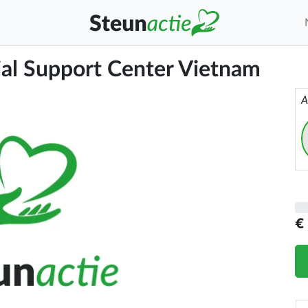
cial Support Center Vietnam
A
€