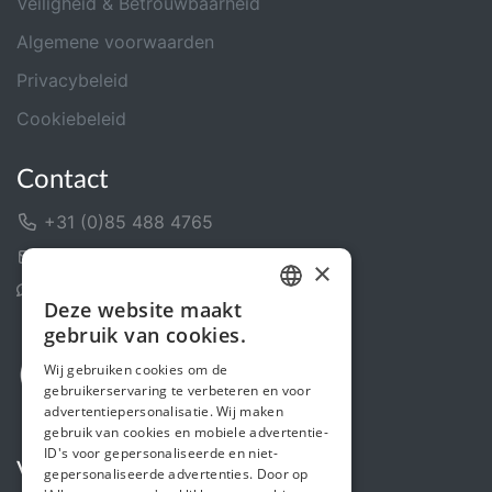
Veiligheid & Betrouwbaarheid
Algemene voorwaarden
Privacybeleid
Cookiebeleid
Contact
+31 (0)85 488 4765
Contactformulier
×
Helpcentrum
Deze website maakt
DUTCH
gebruik van cookies.
FRENCH
Wij gebruiken cookies om de
gebruikerservaring te verbeteren en voor
ENGLISH
advertentiepersonalisatie. Wij maken
gebruik van cookies en mobiele advertentie-
ID's voor gepersonaliseerde en niet-
Volg ons
gepersonaliseerde advertenties. Door op