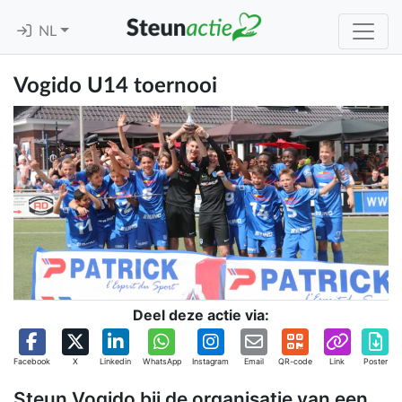
NL
Vogido U14 toernooi
Deel deze actie via:
Facebook
X
Linkedin
WhatsApp
Instagram
Email
QR-code
Link
Poster
Steun Vogido bij de organisatie van een