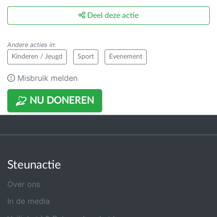
Deel deze actie
Andere acties in
:
Kinderen / Jeugd
Sport
Evenement
Misbruik melden
NU DONEREN
Steunactie
Over ons
In de media