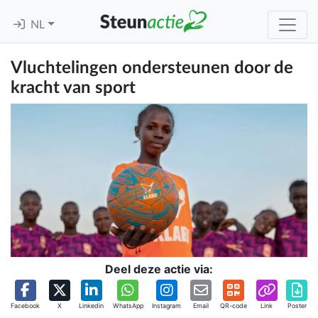
NL
Vluchtelingen ondersteunen door de
kracht van sport
Deel deze actie via:
Facebook
X
Linkedin
WhatsApp
Instagram
Email
QR-code
Link
Poster