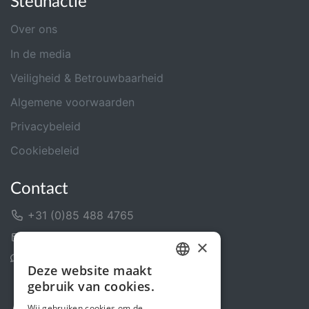
Steunactie
Over ons
In de media
Veiligheid & Betrouwbaarheid
Algemene voorwaarden
Privacybeleid
Cookiebeleid
Contact
+31 (0)85 488 4765
Contactformulier
×
Helpcentrum
Deze website maakt
DUTCH
gebruik van cookies.
FRENCH
Wij gebruiken cookies om de