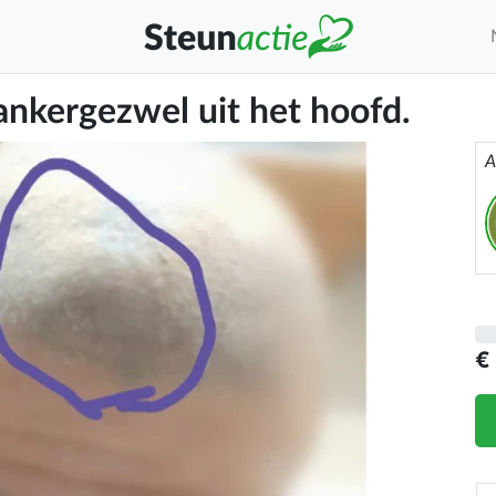
ankergezwel uit het hoofd.
A
€