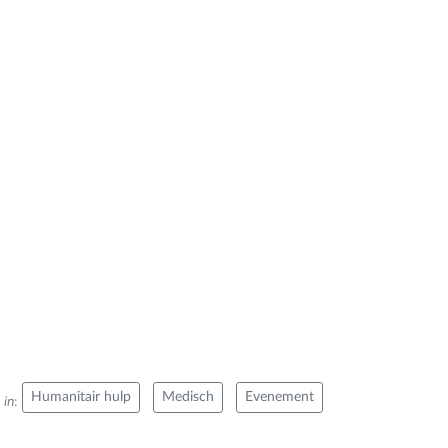
Humanitair hulp
Medisch
Evenement
 in
: