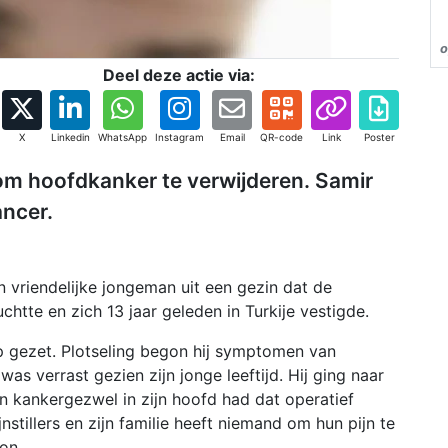
o
Deel deze actie via:
X
Linkedin
WhatsApp
Instagram
Email
QR-code
Link
Poster
m hoofdkanker te verwijderen. Samir
ncer.
n vriendelijke jongeman uit een gezin dat de
chtte en zich 13 jaar geleden in Turkije vestigde.
op gezet. Plotseling begon hij symptomen van
was verrast gezien zijn jonge leeftijd. Hij ging naar
en kankergezwel in zijn hoofd had dat operatief
nstillers en zijn familie heeft niemand om hun pijn te
on.