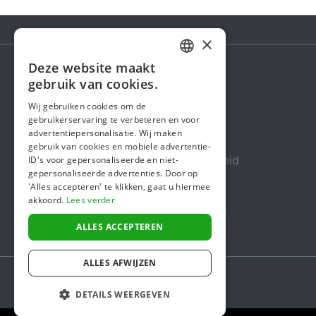
×
Deze website maakt
DUTCH
gebruik van cookies.
Steunactie
FRENCH
Wij gebruiken cookies om de
Over ons
gebruikerservaring te verbeteren en voor
ENGLISH
advertentiepersonalisatie. Wij maken
In de media
gebruik van cookies en mobiele advertentie-
Veiligheid & Betrouwbaarheid
ID's voor gepersonaliseerde en niet-
gepersonaliseerde advertenties. Door op
Algemene voorwaarden
'Alles accepteren' te klikken, gaat u hiermee
akkoord.
Lees verder
Privacybeleid
Cookiebeleid
ALLES ACCEPTEREN
ALLES AFWIJZEN
DETAILS WEERGEVEN