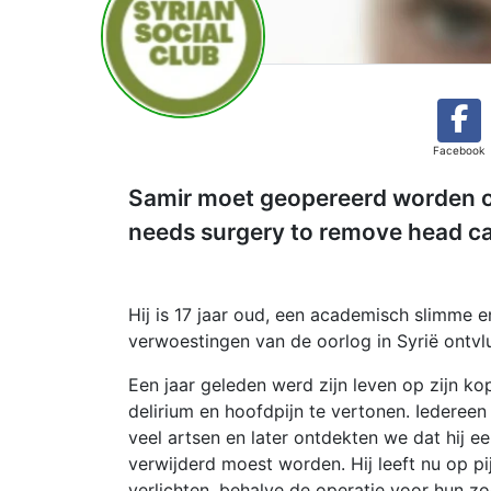
Facebook
Samir moet geopereerd worden o
needs surgery to remove head ca
Hij is 17 jaar oud, een academisch slimme e
verwoestingen van de oorlog in Syrië ontvlu
Een jaar geleden werd zijn leven op zijn k
delirium en hoofdpijn te vertonen. Iedereen 
veel artsen en later ontdekten we dat hij e
verwijderd moest worden. Hij leeft nu op pij
verlichten, behalve de operatie voor hun zo