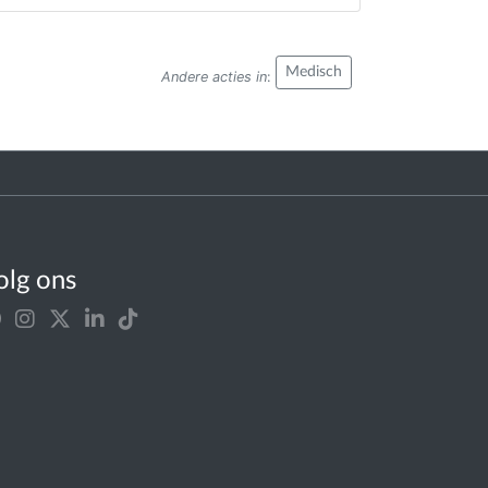
Medisch
Andere acties in
:
olg ons