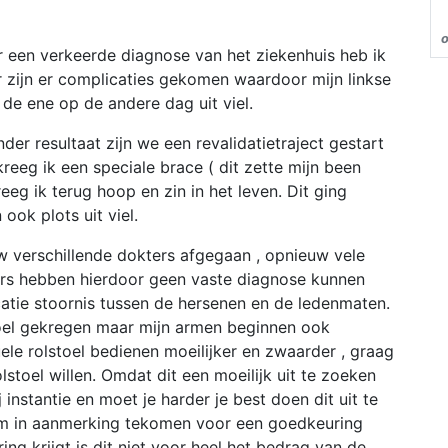
o
or een verkeerde diagnose van het ziekenhuis heb ik
 zijn er complicaties gekomen waardoor mijn linkse
de ene op de andere dag uit viel.
er resultaat zijn we een revalidatietraject gestart
 kreeg ik een speciale brace ( dit zette mijn been
eeg ik terug hoop en zin in het leven. Dit ging
ok plots uit viel.
uw verschillende dokters afgegaan , opnieuw vele
ers hebben hierdoor geen vaste diagnose kunnen
tie stoornis tussen de hersenen en de ledenmaten.
toel gekregen maar mijn armen beginnen ook
ele rolstoel bedienen moeilijker en zwaarder , graag
stoel willen. Omdat dit een moeilijk uit te zoeken
 instantie en moet je harder je best doen dit uit te
 om in aanmerking tekomen voor een goedkeuring
ng krijgt is dit niet voor heel het bedrag van de