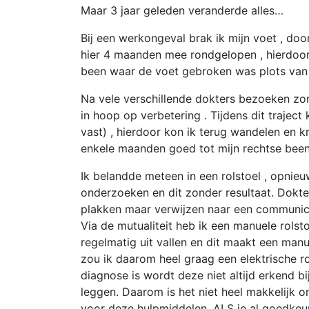
Maar 3 jaar geleden veranderde alles…
Bij een werkongeval brak ik mijn voet , do
hier 4 maanden mee rondgelopen , hierdoor
been waar de voet gebroken was plots van 
Na vele verschillende dokters bezoeken zond
in hoop op verbetering . Tijdens dit traject
vast) , hierdoor kon ik terug wandelen en kr
enkele maanden goed tot mijn rechtse been o
Ik belandde meteen in een rolstoel , opnie
onderzoeken en dit zonder resultaat. Dokt
plakken maar verwijzen naar een communica
Via de mutualiteit heb ik een manuele rols
regelmatig uit vallen en dit maakt een manu
zou ik daarom heel graag een elektrische rol
diagnose is wordt deze niet altijd erkend bij
leggen. Daarom is het niet heel makkelijk
voor deze hulpmiddelen. ALS je al goedkeuri