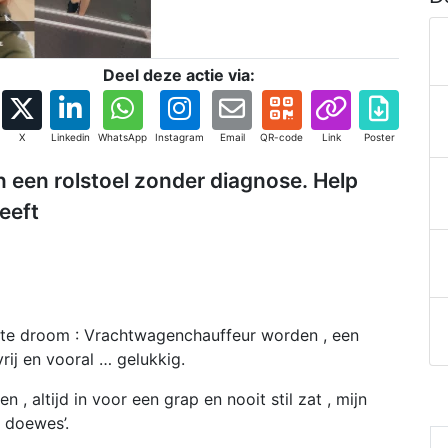
Deel deze actie via:
X
Linkedin
WhatsApp
Instagram
Email
QR-code
Link
Poster
 een rolstoel zonder diagnose. Help
eeft
rote droom : Vrachtwagenchauffeur worden , een
vrij en vooral … gelukkig.
, altijd in voor een grap en nooit stil zat , mijn
e doewes’.