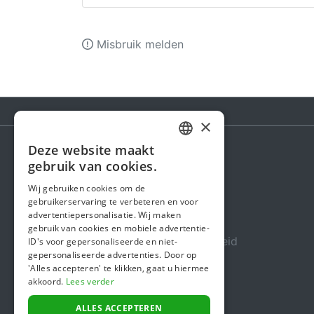
Misbruik melden
×
Deze website maakt
DUTCH
gebruik van cookies.
Steunactie
FRENCH
Wij gebruiken cookies om de
Over ons
gebruikerservaring te verbeteren en voor
ENGLISH
advertentiepersonalisatie. Wij maken
In de media
gebruik van cookies en mobiele advertentie-
Veiligheid & Betrouwbaarheid
ID's voor gepersonaliseerde en niet-
gepersonaliseerde advertenties. Door op
Algemene voorwaarden
'Alles accepteren' te klikken, gaat u hiermee
akkoord.
Lees verder
Privacybeleid
Cookiebeleid
ALLES ACCEPTEREN