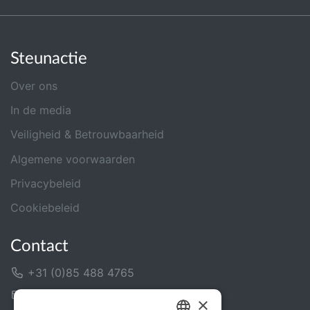
Steunactie
Over ons
In de media
Veiligheid & Betrouwbaarheid
Algemene voorwaarden
Privacybeleid
Cookiebeleid
Contact
+31 (0)85 488 4765
Contactformulier
×