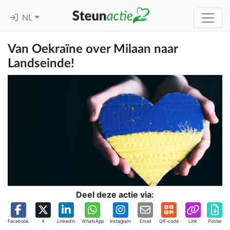
NL
Van Oekraïne over Milaan naar
Landseinde!
Deel deze actie via:
Facebook
X
Linkedin
WhatsApp
Instagram
Email
QR-code
Link
Poster