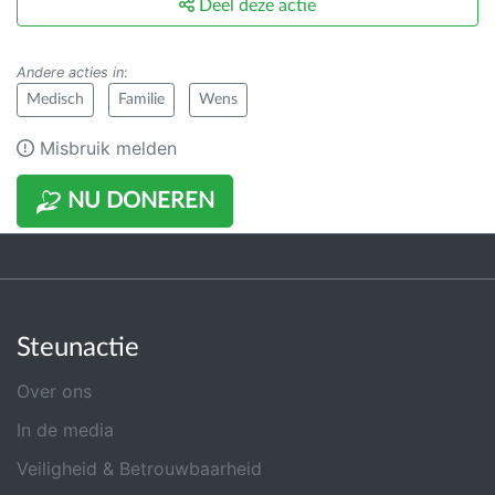
Deel deze actie
Andere acties in
:
Medisch
Familie
Wens
Misbruik melden
NU DONEREN
Steunactie
Over ons
In de media
Veiligheid & Betrouwbaarheid