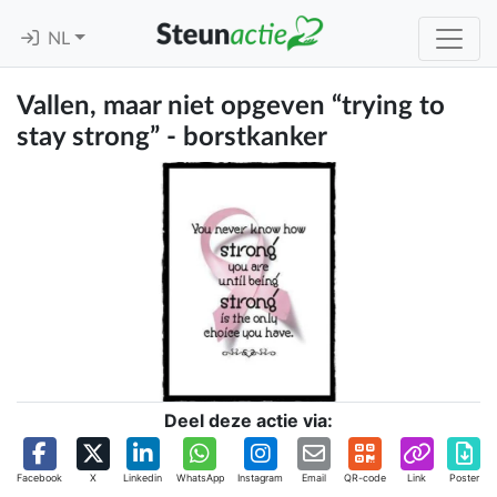
NL
Vallen, maar niet opgeven “trying to
stay strong” - borstkanker
Deel deze actie via:
Facebook
X
Linkedin
WhatsApp
Instagram
Email
QR-code
Link
Poster