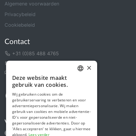
Algemene voorwaarden
Privacybeleid
Cookiebeleid
Contact
+31 (0)85 488 4765
Contactformulier
×
Helpcentrum
Deze website maakt
DUTCH
gebruik van cookies.
FRENCH
Wij gebruiken cookies om de
gebruikerservaring te verbeteren en voor
ENGLISH
advertentiepersonalisatie. Wij maken
gebruik van cookies en mobiele advertentie-
ID's voor gepersonaliseerde en niet-
Volg ons
gepersonaliseerde advertenties. Door op
'Alles accepteren' te klikken, gaat u hiermee
akkoord.
Lees verder