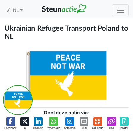
NL
Ukrainian Refugee Transport Poland to
NL
Deel deze actie via:
Facebook
X
Linkedin
WhatsApp
Instagram
Email
QR-code
Link
Poster