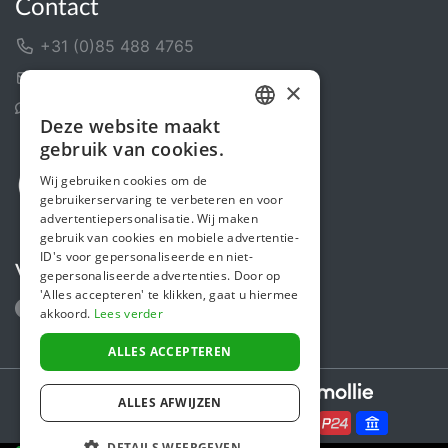
Contact
+31 (0)85 488 4765
Contactformulier
×
Helpcentrum
Deze website maakt
DUTCH
gebruik van cookies.
FRENCH
Wij gebruiken cookies om de
gebruikerservaring te verbeteren en voor
ENGLISH
advertentiepersonalisatie. Wij maken
gebruik van cookies en mobiele advertentie-
ID's voor gepersonaliseerde en niet-
Volg ons
gepersonaliseerde advertenties. Door op
'Alles accepteren' te klikken, gaat u hiermee
akkoord.
Lees verder
ALLES ACCEPTEREN
Secure payments powered by
ALLES AFWIJZEN
DETAILS WEERGEVEN