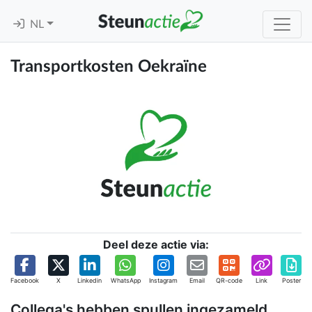
NL
Transportkosten Oekraïne
Deel deze actie via:
Facebook
X
Linkedin
WhatsApp
Instagram
Email
QR-code
Link
Poster
Collega's hebben spullen ingezameld