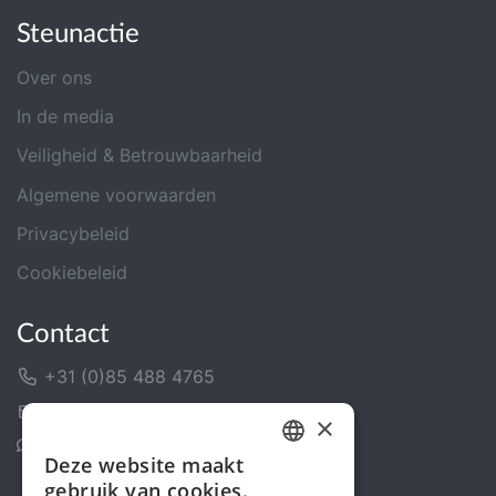
Steunactie
Over ons
In de media
Veiligheid & Betrouwbaarheid
Algemene voorwaarden
Privacybeleid
Cookiebeleid
Contact
+31 (0)85 488 4765
Contactformulier
×
Helpcentrum
Deze website maakt
DUTCH
gebruik van cookies.