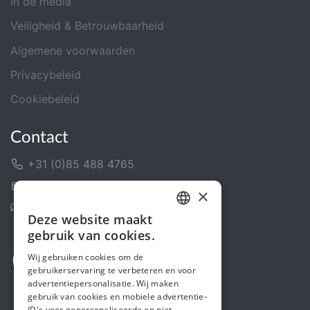
In de media
Veiligheid & Betrouwbaarheid
Algemene voorwaarden
Privacybeleid
Cookiebeleid
Contact
+31 (0)85 488 4765
Contactformulier
×
Helpcentrum
Deze website maakt
DUTCH
gebruik van cookies.
FRENCH
Wij gebruiken cookies om de
gebruikerservaring te verbeteren en voor
ENGLISH
advertentiepersonalisatie. Wij maken
gebruik van cookies en mobiele advertentie-
ID's voor gepersonaliseerde en niet-