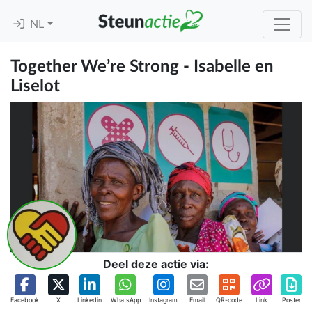
NL
Together We’re Strong - Isabelle en
Liselot
Deel deze actie via:
Facebook
X
Linkedin
WhatsApp
Instagram
Email
QR-code
Link
Poster