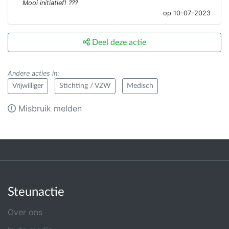
Mooi initiatief! ???
op 10-07-2023
Deel deze actie
Andere acties in
:
Vrijwilliger
Stichting / VZW
Medisch
Misbruik melden
Steunactie
Over ons