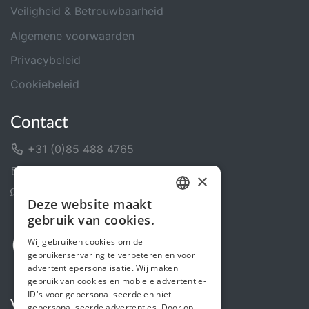
Veiligheid & Betrouwbaarheid
Algemene voorwaarden
Privacybeleid
Cookiebeleid
Contact
+31 (0)85 488 4765
Contactformulier
×
Helpcentrum
Deze website maakt
DUTCH
gebruik van cookies.
FRENCH
Wij gebruiken cookies om de
gebruikerservaring te verbeteren en voor
ENGLISH
advertentiepersonalisatie. Wij maken
gebruik van cookies en mobiele advertentie-
ID's voor gepersonaliseerde en niet-
Volg ons
gepersonaliseerde advertenties. Door op