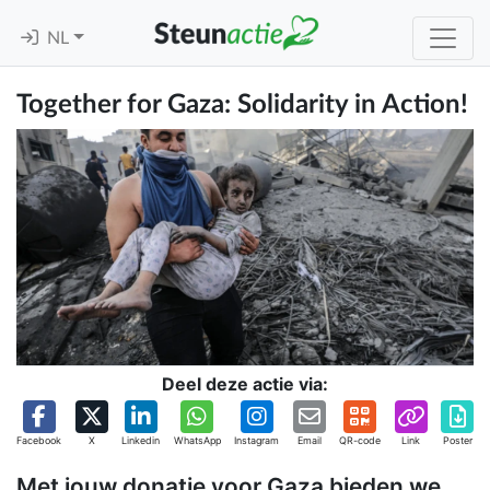
NL
Together for Gaza: Solidarity in Action!
Deel deze actie via:
Facebook
X
Linkedin
WhatsApp
Instagram
Email
QR-code
Link
Poster
Met jouw donatie voor Gaza bieden we