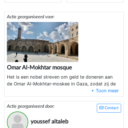
Actie georganiseerd voor:
Omar Al-Mokhtar mosque
Het is een nobel streven om geld te doneren aan
de Omar Al-Mokhtar-moskee in Gaza, zodat zij de
gemeenschap kunnen ondersteunen door
bijvoorbeeld slaapplekken en andere noodzakelijke
hulp te bieden. Het bieden van directe hulp aan
Actie georganiseerd door:
Contact
mensen in nood is een krachtige manier om een
positieve impact te hebben op hun levens.
youssef altaleb