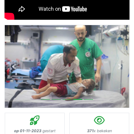
Previous
Next
op 01-11-2023
gestart
371
x bekeken