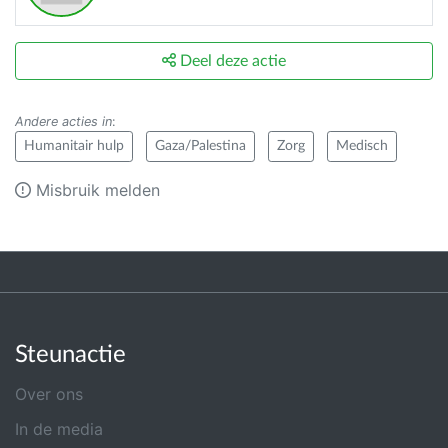
Deel deze actie
Andere acties in
:
Humanitair hulp
Gaza/Palestina
Zorg
Medisch
Misbruik melden
Steunactie
Over ons
In de media