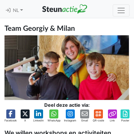
NL
Team Georgiy & Milan
Deel deze actie via:
Facebook
X
Linkedin
WhatsApp
Instagram
Email
QR-code
Link
Poster
We willen workshops en activiteiten