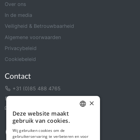
Over ons
In de media
Veiligheid & Betrouwbaarheid
Algemene voorwaarden
Privacybeleid
Cookiebeleid
Contact
+31 (0)85 488 4765
Contactformulier
×
Helpcentrum
Deze website maakt
DUTCH
gebruik van cookies.
FRENCH
Wij gebruiken cookies om de
gebruikerservaring te verbeteren en voor
ENGLISH