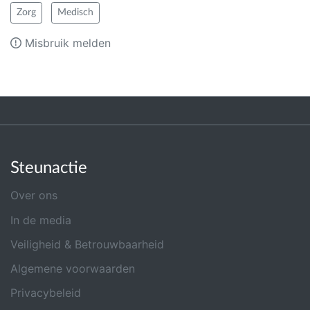
Zorg
Medisch
Misbruik melden
Steunactie
Over ons
In de media
Veiligheid & Betrouwbaarheid
Algemene voorwaarden
Privacybeleid