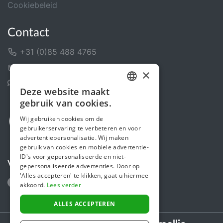
Cookiebeleid
Contact
+31 (0)85 488 4765
Contactformulier
×
Helpcentrum
Deze website maakt
DUTCH
gebruik van cookies.
FRENCH
Wij gebruiken cookies om de
gebruikerservaring te verbeteren en voor
ENGLISH
advertentiepersonalisatie. Wij maken
gebruik van cookies en mobiele advertentie-
ID's voor gepersonaliseerde en niet-
Volg ons
gepersonaliseerde advertenties. Door op
'Alles accepteren' te klikken, gaat u hiermee
akkoord.
Lees verder
ALLES ACCEPTEREN
Secure payments powered by