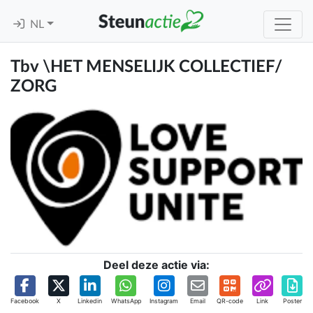
NL
Tbv \HET MENSELIJK COLLECTIEF/
ZORG
Deel deze actie via:
Facebook
X
Linkedin
WhatsApp
Instagram
Email
QR-code
Link
Poster