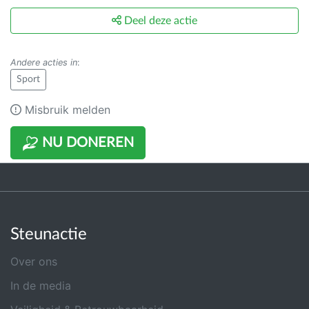
Deel deze actie
Andere acties in
:
Sport
Misbruik melden
NU DONEREN
Steunactie
Over ons
In de media