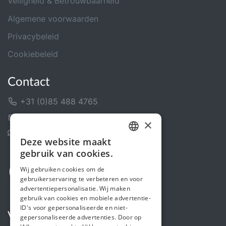
Veiligheid & Betrouwbaarheid
Algemene voorwaarden
Privacybeleid
Cookiebeleid
Contact
+31 (0)85 488 4765
Contactformulier
×
Helpcentrum
Deze website maakt
DUTCH
gebruik van cookies.
FRENCH
Wij gebruiken cookies om de
gebruikerservaring te verbeteren en voor
ENGLISH
advertentiepersonalisatie. Wij maken
gebruik van cookies en mobiele advertentie-
ID's voor gepersonaliseerde en niet-
Volg ons
gepersonaliseerde advertenties. Door op