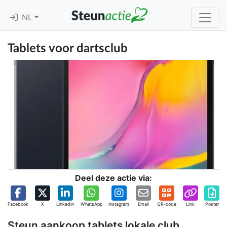
NL
Tablets voor dartsclub
Deel deze actie via:
Facebook
X
Linkedin
WhatsApp
Instagram
Email
QR-code
Link
Poster
Steun aankoop tablets lokale club