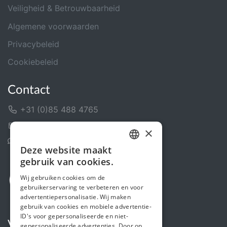
Veiligheid & Betrouwbaarheid
Algemene voorwaarden
Privacybeleid
Cookiebeleid
Contact
+31 (0)85 488 4765
Contactformulier
×
Helpcentrum
Deze website maakt
DUTCH
gebruik van cookies.
FRENCH
Wij gebruiken cookies om de
gebruikerservaring te verbeteren en voor
ENGLISH
advertentiepersonalisatie. Wij maken
gebruik van cookies en mobiele advertentie-
ID's voor gepersonaliseerde en niet-
Volg ons
gepersonaliseerde advertenties. Door op