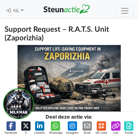
NL
Support Request – R.A.T.S. Unit
(Zaporizhia)
Deel deze actie via:
Facebook
X
Linkedin
WhatsApp
Instagram
Email
QR-code
Link
Poster