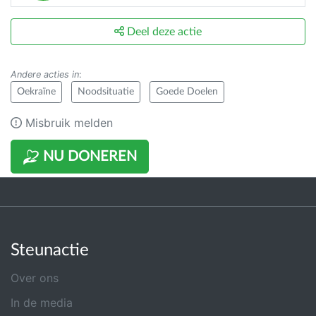
Deel deze actie
Andere acties in
:
Oekraïne
Noodsituatie
Goede Doelen
Misbruik melden
NU DONEREN
Steunactie
Over ons
In de media