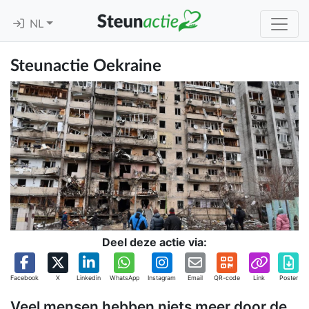
NL
Steunactie Oekraine
Deel deze actie via:
Facebook
X
Linkedin
WhatsApp
Instagram
Email
QR-code
Link
Poster
Veel mensen hebben niets meer door de