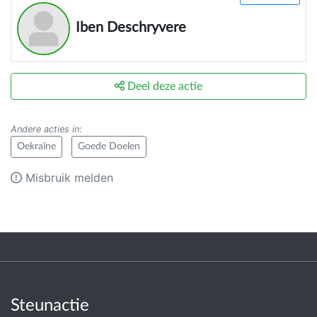
Iben Deschryvere
Deel deze actie
Andere acties in
:
Oekraïne
Goede Doelen
Misbruik melden
Steunactie