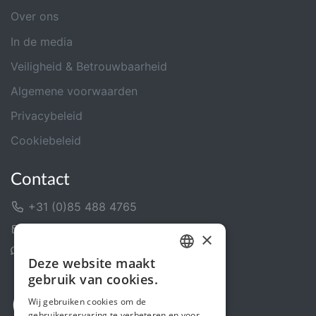
Over ons
In de media
Veiligheid & Betrouwbaarheid
Algemene voorwaarden
Privacybeleid
Cookiebeleid
Contact
+31 (0)85 488 4765
Contactformulier
×
Helpcentrum
Deze website maakt
DUTCH
gebruik van cookies.
FRENCH
Wij gebruiken cookies om de
gebruikerservaring te verbeteren en voor
ENGLISH