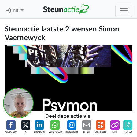
NL
Steunactie laatste 2 wensen Simon
Vaernewyck
Deel deze actie via:
Facebook
X
Linkedin
WhatsApp
Instagram
Email
QR-code
Link
Poster