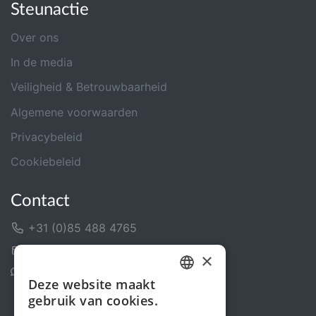
Steunactie
Over ons
In de media
Veiligheid & Betrouwbaarheid
Algemene voorwaarden
Privacybeleid
Cookiebeleid
Contact
+31 (0)85 488 4765
Contactformulier
×
Helpcentrum
Deze website maakt
DUTCH
gebruik van cookies.
FRENCH