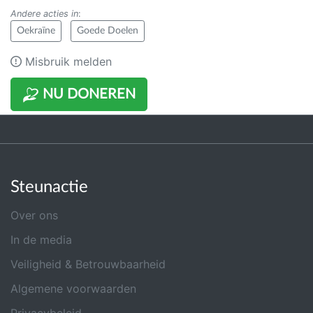
Andere acties in
:
Oekraïne
Goede Doelen
Misbruik melden
NU DONEREN
Steunactie
Over ons
In de media
Veiligheid & Betrouwbaarheid
Algemene voorwaarden