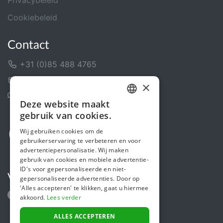
Privacybeleid
Cookiebeleid
Contact
+31 (0)85 488 4765
Contactformulier
×
Helpcentrum
Deze website maakt
DUTCH
gebruik van cookies.
FRENCH
Wij gebruiken cookies om de
gebruikerservaring te verbeteren en voor
ENGLISH
advertentiepersonalisatie. Wij maken
gebruik van cookies en mobiele advertentie-
ID's voor gepersonaliseerde en niet-
Volg ons
gepersonaliseerde advertenties. Door op
'Alles accepteren' te klikken, gaat u hiermee
akkoord.
Lees verder
ALLES ACCEPTEREN