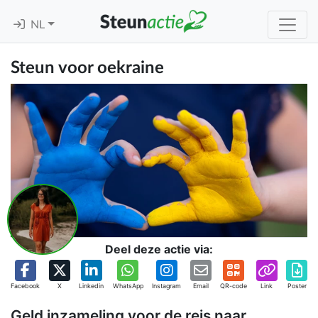
NL
Steun voor oekraine
Deel deze actie via:
Facebook
X
Linkedin
WhatsApp
Instagram
Email
QR-code
Link
Poster
Geld inzameling voor de reis naar