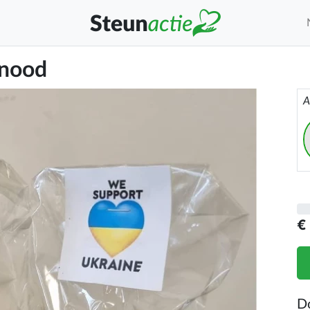
 nood
A
€
D