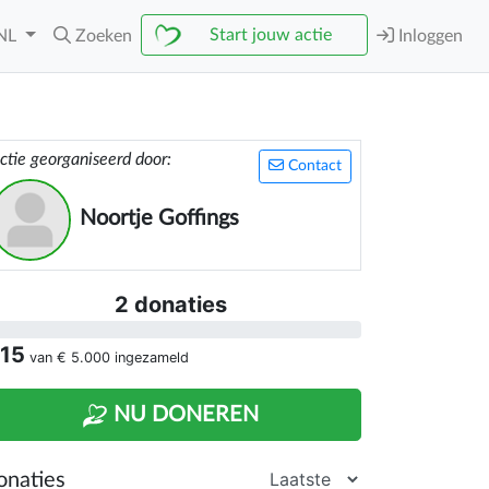
Start jouw actie
NL
Zoeken
Inloggen
ctie georganiseerd door:
Contact
Noortje Goffings
2 donaties
 15
van
€ 5.000
ingezameld
NU DONEREN
onaties