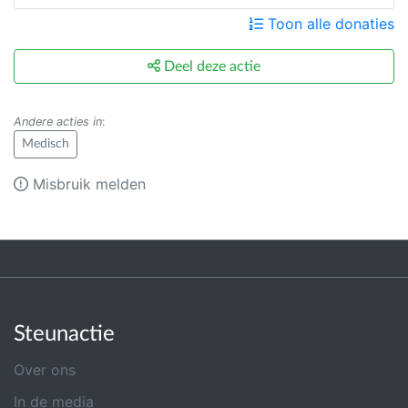
Toon alle donaties
Deel deze actie
Andere acties in
:
Medisch
Misbruik melden
Steunactie
Over ons
In de media