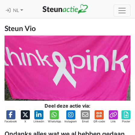
NL
Steun Vio
Deel deze actie via:
Facebook
X
Linkedin
WhatsApp
Instagram
Email
QR-code
Link
Poster
Ondanks alles wat we al hebben gedaan