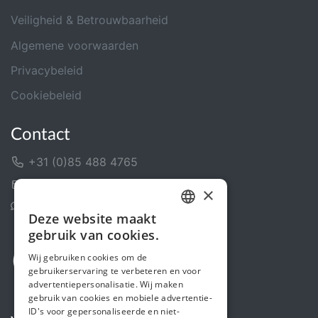
Veiligheid & Betrouwbaarheid
Algemene voorwaarden
Privacybeleid
Cookiebeleid
Contact
+31 (0)85 488 4765
Contactformulier
×
Helpcentrum
Deze website maakt
DUTCH
gebruik van cookies.
FRENCH
Wij gebruiken cookies om de
gebruikerservaring te verbeteren en voor
ENGLISH
advertentiepersonalisatie. Wij maken
gebruik van cookies en mobiele advertentie-
ID's voor gepersonaliseerde en niet-