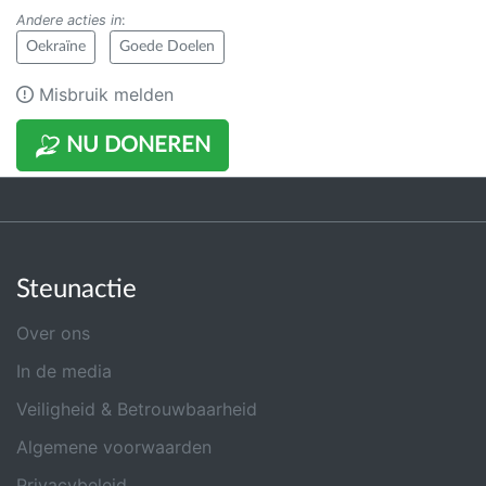
Andere acties in
:
Oekraïne
Goede Doelen
Misbruik melden
NU DONEREN
Steunactie
Over ons
In de media
Veiligheid & Betrouwbaarheid
Algemene voorwaarden
Privacybeleid