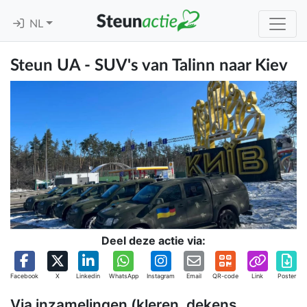
NL
Steun UA - SUV's van Talinn naar Kiev
Deel deze actie via:
Facebook
X
Linkedin
WhatsApp
Instagram
Email
QR-code
Link
Poster
Via inzamelingen (kleren, dekens,