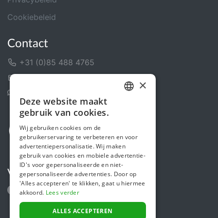
Cookiebeleid
Contact
+31 (0)85 488 4765
Contactformulier
×
Helpcentrum
Deze website maakt
DUTCH
gebruik van cookies.
FRENCH
Wij gebruiken cookies om de
gebruikerservaring te verbeteren en voor
ENGLISH
advertentiepersonalisatie. Wij maken
gebruik van cookies en mobiele advertentie-
ID's voor gepersonaliseerde en niet-
Volg ons
gepersonaliseerde advertenties. Door op
'Alles accepteren' te klikken, gaat u hiermee
akkoord.
Lees verder
ALLES ACCEPTEREN