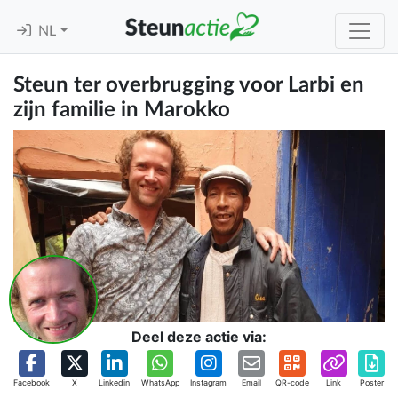
NL
Steun ter overbrugging voor Larbi en
zijn familie in Marokko
Deel deze actie via:
Facebook
X
Linkedin
WhatsApp
Instagram
Email
QR-code
Link
Poster