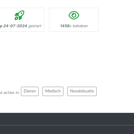
p 24-07-2024
gestart
1456
x bekeken
Dieren
Medisch
Noodsituatie
e acties in
: