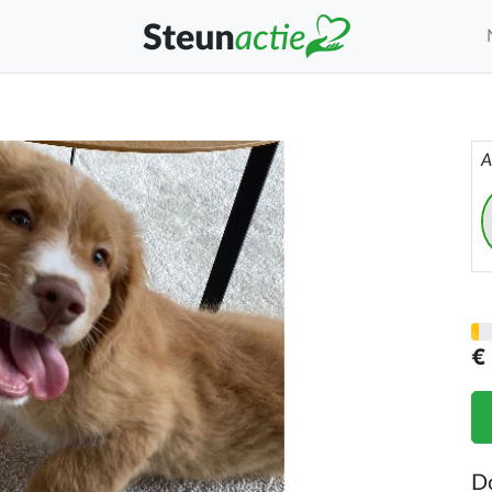
A
€
D