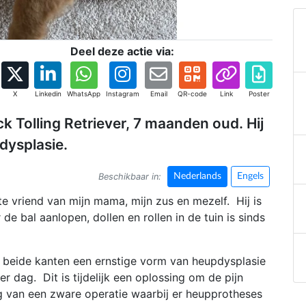
Deel deze actie via:
X
Linkedin
WhatsApp
Instagram
Email
QR-code
Link
Poster
ck Tolling Retriever, 7 maanden oud. Hij
dysplasie.
Beschikbaar in:
Nederlands
Engels
ste vriend van mijn mama, mijn zus en mezelf. Hij is
de bal aanlopen, dollen en rollen in de tuin is sinds
n beide kanten een ernstige vorm van heupdysplasie
per dag. Dit is tijdelijk een oplossing om de pijn
g van een zware operatie waarbij er heupprotheses