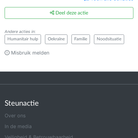
Deel deze actie
Andere acties in
:
Humanitair hulp
Oekraïne
Familie
Noodsituatie
Misbruik melden
Steunactie
Over ons
In de media
Veiligheid & Betrouwbaarheid