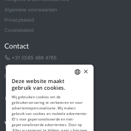
Algemene voorwaarden
Privacybeleid
Cookiebeleid
Contact
+31 (0)85 488 4765
Contactformulier
×
Helpcentrum
Deze website maakt
DUTCH
gebruik van cookies.
FRENCH
Wij gebruiken cookies om de
gebruikerservaring te verbeteren en voor
ENGLISH
advertentiepersonalisatie. Wij maken
gebruik van cookies en mobiele advertentie-
ID's voor gepersonaliseerde en niet-
Volg ons
gepersonaliseerde advertenties. Door op
'Alles accepteren' te klikken, gaat u hiermee