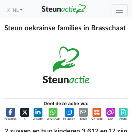
NL
Steun oekrainse families in Brasschaat
Deel deze actie via:
Facebook
X
Linkedin
WhatsApp
Instagram
Email
QR-code
Link
Poster
2 zussen en hun kinderen 3,6,12 en 17 zijn