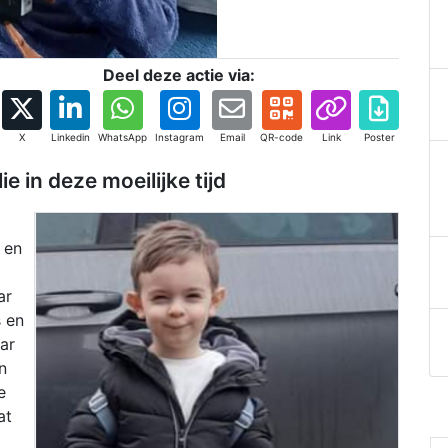
Deel deze actie via:
X
Linkedin
WhatsApp
Instagram
Email
QR-code
Link
Poster
e in deze moeilijke tijd
 en
ar
s en
ar
n
e
at