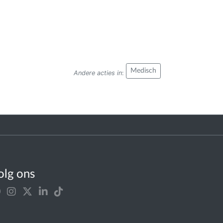
Medisch
Andere acties in
:
olg ons