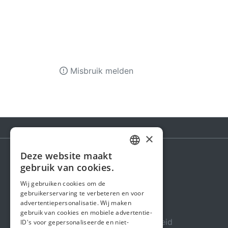
Misbruik melden
×
Deze website maakt
DUTCH
gebruik van cookies.
Steunactie
FRENCH
Wij gebruiken cookies om de
Over ons
gebruikerservaring te verbeteren en voor
ENGLISH
advertentiepersonalisatie. Wij maken
In de media
gebruik van cookies en mobiele advertentie-
Veiligheid & Betrouwbaarheid
ID's voor gepersonaliseerde en niet-