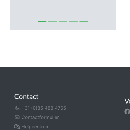
Contact
V
+31 (0)85 488 4765
Contactformulier
Helpcentrum