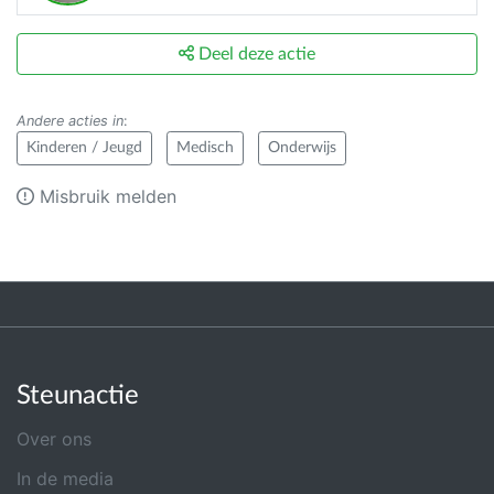
Deel deze actie
Andere acties in
:
Kinderen / Jeugd
Medisch
Onderwijs
Misbruik melden
Steunactie
Over ons
In de media