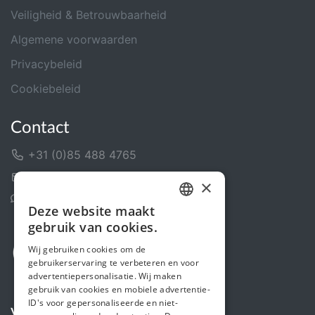
Veiligheid & Betrouwbaarheid
Algemene voorwaarden
Privacybeleid
Cookiebeleid
Contact
+31 (0)85 488 4765
Contactformulier
×
Helpcentrum
Deze website maakt
DUTCH
gebruik van cookies.
FRENCH
Wij gebruiken cookies om de
gebruikerservaring te verbeteren en voor
ENGLISH
advertentiepersonalisatie. Wij maken
gebruik van cookies en mobiele advertentie-
ID's voor gepersonaliseerde en niet-