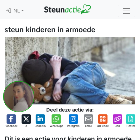
NL
steun kinderen in armoede
Deel deze actie via:
Facebook
X
Linkedin
WhatsApp
Instagram
Email
QR-code
Link
Poster
Dit is een actie voor kinderen in armoede.