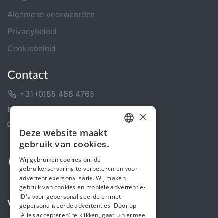
Algemene voorwaarden
Privacybeleid
Cookiebeleid
Contact
+31 (0)85 488 4765
Contactformulier
×
Helpcentrum
Deze website maakt
DUTCH
gebruik van cookies.
FRENCH
Wij gebruiken cookies om de
gebruikerservaring te verbeteren en voor
ENGLISH
advertentiepersonalisatie. Wij maken
gebruik van cookies en mobiele advertentie-
ID's voor gepersonaliseerde en niet-
Volg ons
gepersonaliseerde advertenties. Door op
'Alles accepteren' te klikken, gaat u hiermee