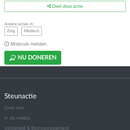
Deel deze actie
Andere acties in
:
Zorg
Medisch
Misbruik melden
NU DONEREN
Steunactie
Over ons
In de media
Veiligheid & Betrouwbaarheid