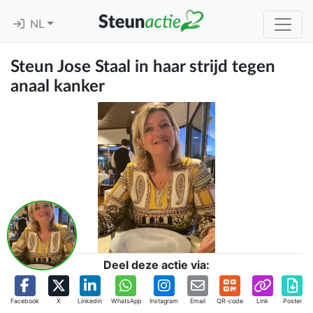
NL
Steun Jose Staal in haar strijd tegen
anaal kanker
Deel deze actie via:
Facebook
X
Linkedin
WhatsApp
Instagram
Email
QR-code
Link
Poster