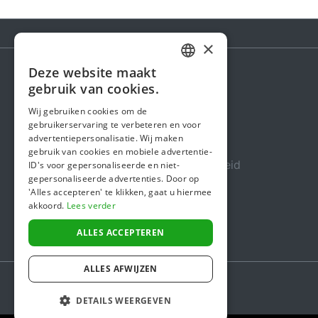
×
Deze website maakt
DUTCH
gebruik van cookies.
Steunactie
FRENCH
Wij gebruiken cookies om de
Over ons
gebruikerservaring te verbeteren en voor
ENGLISH
advertentiepersonalisatie. Wij maken
In de media
gebruik van cookies en mobiele advertentie-
Veiligheid & Betrouwbaarheid
ID's voor gepersonaliseerde en niet-
gepersonaliseerde advertenties. Door op
Algemene voorwaarden
'Alles accepteren' te klikken, gaat u hiermee
akkoord.
Lees verder
Privacybeleid
Cookiebeleid
ALLES ACCEPTEREN
ALLES AFWIJZEN
DETAILS WEERGEVEN