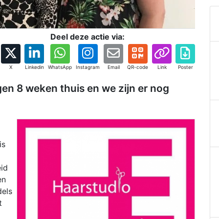
Deel deze actie via:
X
Linkedin
WhatsApp
Instagram
Email
QR-code
Link
Poster
en 8 weken thuis en we zijn er nog
is
eid
en
dels
t