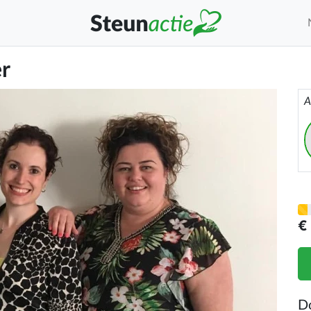
r
A
€
D