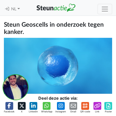
NL
Steun Geoscells in onderzoek tegen
kanker.
Deel deze actie via:
Facebook
X
Linkedin
WhatsApp
Instagram
Email
QR-code
Link
Poster