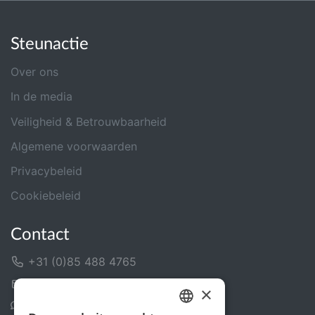
Steunactie
Over ons
In de media
Veiligheid & Betrouwbaarheid
Algemene voorwaarden
Privacybeleid
Cookiebeleid
Contact
+31 (0)85 488 4765
Contactformulier
×
Helpcentrum