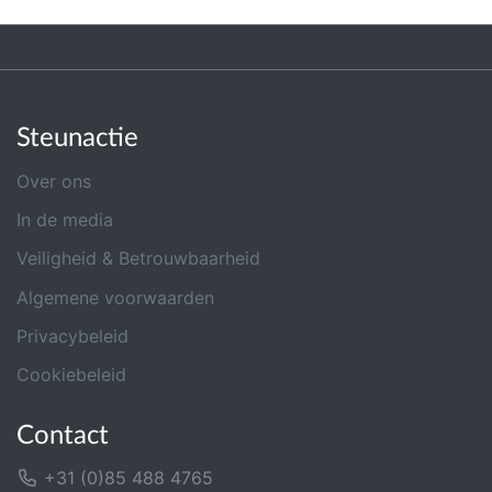
Steunactie
Over ons
In de media
Veiligheid & Betrouwbaarheid
Algemene voorwaarden
Privacybeleid
Cookiebeleid
Contact
+31 (0)85 488 4765