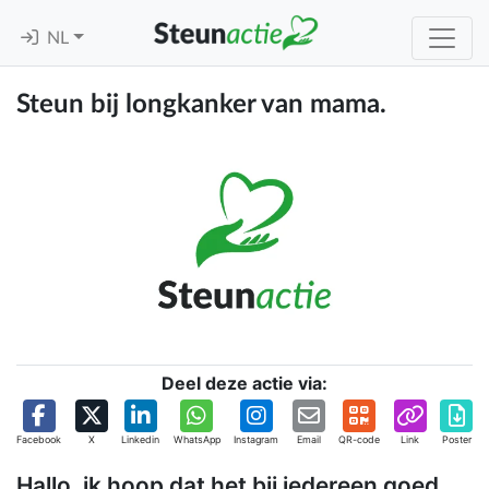
NL
Steun bij longkanker van mama.
Deel deze actie via:
Facebook
X
Linkedin
WhatsApp
Instagram
Email
QR-code
Link
Poster
Hallo, ik hoop dat het bij iedereen goed