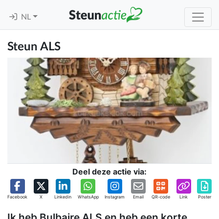
NL
Steun ALS
Deel deze actie via:
Facebook
X
Linkedin
WhatsApp
Instagram
Email
QR-code
Link
Poster
Ik heb Bulbaire ALS en heb een korte