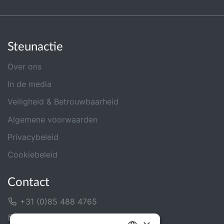
Steunactie
Over ons
In de media
Veiligheid & Betrouwbaarheid
Algemene voorwaarden
Privacybeleid
Cookiebeleid
Contact
+31 (0)85 488 4765
Contactformulier