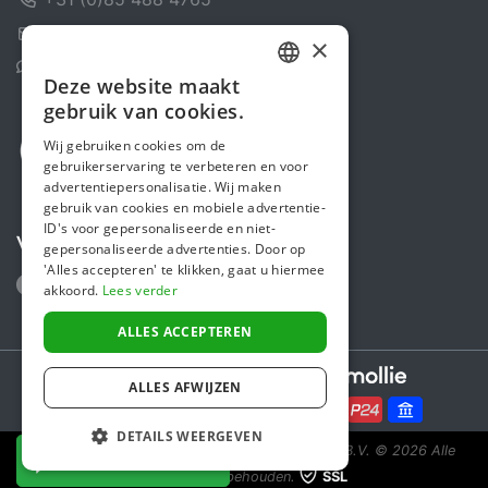
Contactformulier
×
Helpcentrum
Deze website maakt
DUTCH
gebruik van cookies.
FRENCH
Wij gebruiken cookies om de
gebruikerservaring te verbeteren en voor
ENGLISH
advertentiepersonalisatie. Wij maken
gebruik van cookies en mobiele advertentie-
ID's voor gepersonaliseerde en niet-
Volg ons
gepersonaliseerde advertenties. Door op
'Alles accepteren' te klikken, gaat u hiermee
akkoord.
Lees verder
ALLES ACCEPTEREN
Secure payments powered by
ALLES AFWIJZEN
DETAILS WEERGEVEN
Steunactie is een initiatief van Sponsor Europe B.V.
© 2026 Alle
NU DONEREN
rechten voorbehouden.
SSL