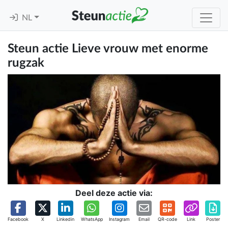
NL
Steun actie Lieve vrouw met enorme
rugzak
Deel deze actie via:
Facebook
X
Linkedin
WhatsApp
Instagram
Email
QR-code
Link
Poster