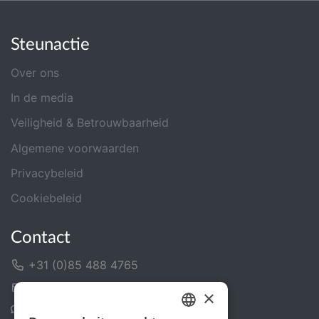
Steunactie
Over ons
In de media
Veiligheid & Betrouwbaarheid
Algemene voorwaarden
Privacybeleid
Cookiebeleid
Contact
+31 (0)85 488 4765
Contactformulier
×
Helpcentrum