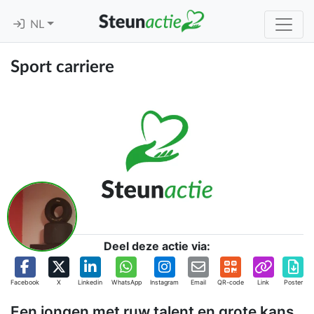
NL
Sport carriere
Deel deze actie via:
Facebook
X
Linkedin
WhatsApp
Instagram
Email
QR-code
Link
Poster
Een jongen met ruw talent en grote kans