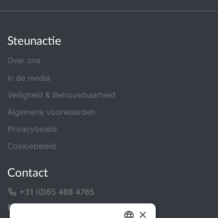
Steunactie
Over ons
In de media
Veiligheid & Betrouwbaarheid
Algemene voorwaarden
Privacybeleid
Cookiebeleid
Contact
+31 (0)85 488 4765
Contactformulier
×