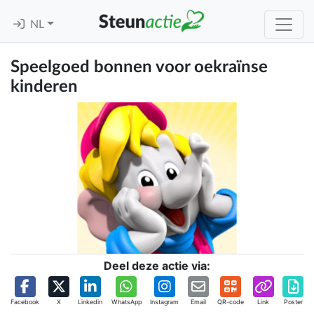
NL
Speelgoed bonnen voor oekraïnse
kinderen
Deel deze actie via:
Facebook
X
Linkedin
WhatsApp
Instagram
Email
QR-code
Link
Poster