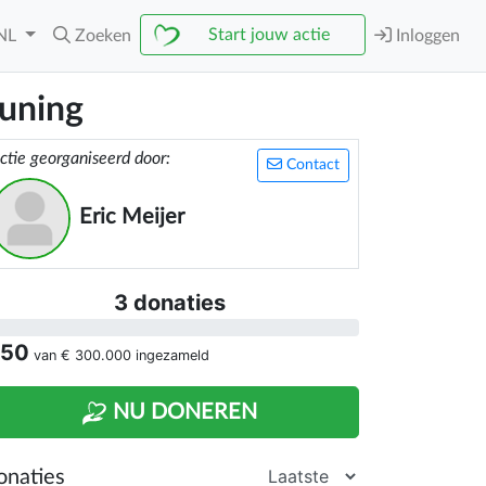
Start jouw actie
NL
Zoeken
Inloggen
euning
ctie georganiseerd door:
Contact
Eric Meijer
3 donaties
 50
van
€ 300.000
ingezameld
NU DONEREN
onaties