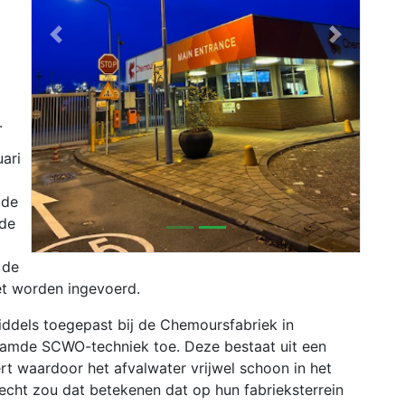
Previous
Next
.
ari
 de
nde
 de
et worden ingevoerd.
iddels toegepast bij de Chemoursfabriek in
aamde SCWO-techniek toe. Deze bestaat uit een
ert waardoor het afvalwater vrijwel schoon in het
echt zou dat betekenen dat op hun fabrieksterrein