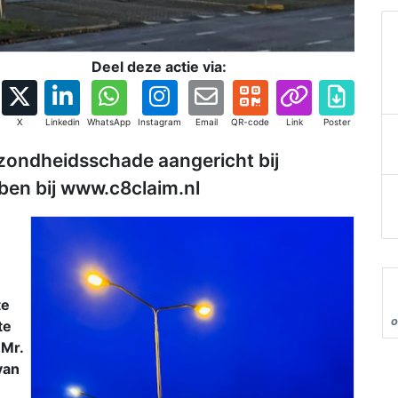
Deel deze actie via:
X
Linkedin
WhatsApp
Instagram
Email
QR-code
Link
Poster
zondheidsschade aangericht bij
ben bij www.c8claim.nl
te
o
te
 Mr.
van