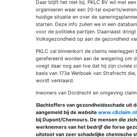
Daar blijft het niet bij. PKLC BV wil met ee
organiseren waar een 20-tal experts/weten
huidige situatie en over de saneringsplann
starten. Deze info zullen we in een databan
voor de politieke partijen. Daarnaast dring
Volksgezondheid op aan de gezondheid van
PKLC zal binnenkort de claims neerleggen 
gerefereerd worden aan de weigering om de
voegt daar nog aan toe dat hij zijn civiele 
basis van 173a Wetboek van Strafrecht die,
wordt verklaard.
Inwoners van Dordrecht en omgeving clai
Slachtoffers van gezondheidsschade uit d
aangemeld bij de website
www.c8claim.nl
bij Dupont/Chemours. De mensen die zich
werknemers van het bedrijf die forse ge
uitstoot van zeer schadelijke chemische s