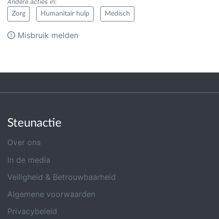
Andere acties in
:
Zorg
Humanitair hulp
Medisch
Misbruik melden
Steunactie
Over ons
In de media
Veiligheid & Betrouwbaarheid
Algemene voorwaarden
Privacybeleid