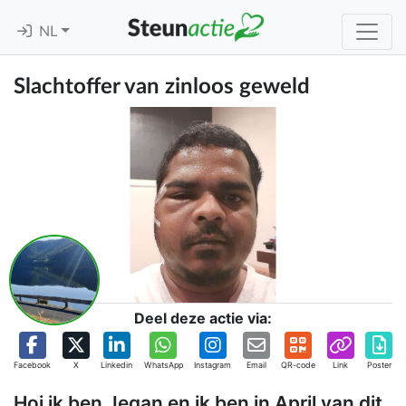
NL
Slachtoffer van zinloos geweld
Deel deze actie via:
Facebook
X
Linkedin
WhatsApp
Instagram
Email
QR-code
Link
Poster
Hoi ik ben Jegan en ik ben in April van dit