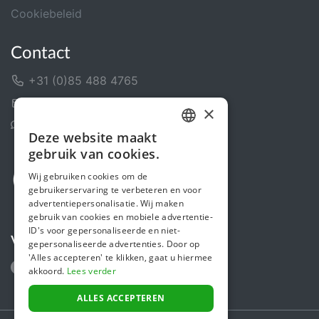
Cookiebeleid
Contact
+31 (0)85 488 4765
Contactformulier
×
Helpcentrum
Deze website maakt
DUTCH
gebruik van cookies.
FRENCH
Wij gebruiken cookies om de
gebruikerservaring te verbeteren en voor
ENGLISH
advertentiepersonalisatie. Wij maken
gebruik van cookies en mobiele advertentie-
ID's voor gepersonaliseerde en niet-
Volg ons
gepersonaliseerde advertenties. Door op
'Alles accepteren' te klikken, gaat u hiermee
akkoord.
Lees verder
ALLES ACCEPTEREN