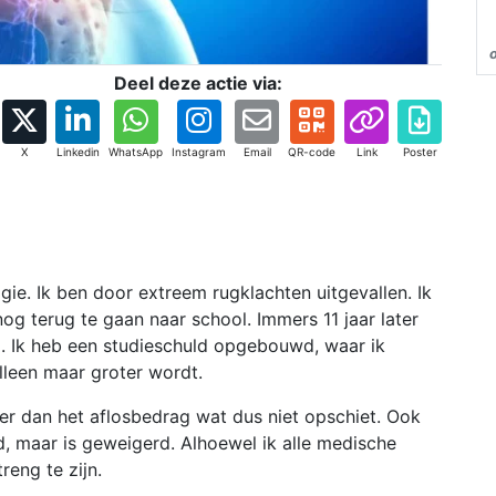
Deel deze actie via:
X
Linkedin
WhatsApp
Instagram
Email
QR-code
Link
Poster
gie. Ik ben door extreem rugklachten uitgevallen. Ik
g terug te gaan naar school. Immers 11 jaar later
l. Ik heb een studieschuld opgebouwd, waar ik
lleen maar groter wordt.
ger dan het aflosbedrag wat dus niet opschiet. Ook
d, maar is geweigerd. Alhoewel ik alle medische
reng te zijn.