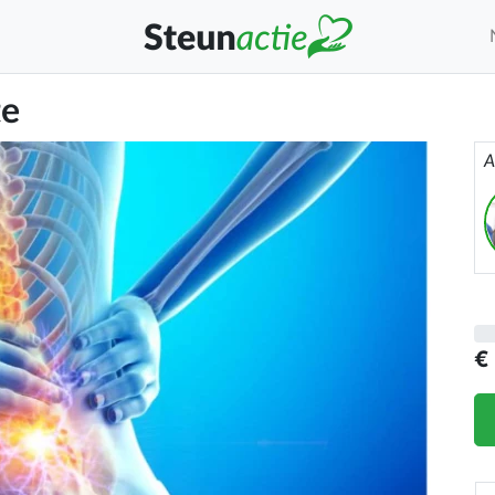
te
A
€