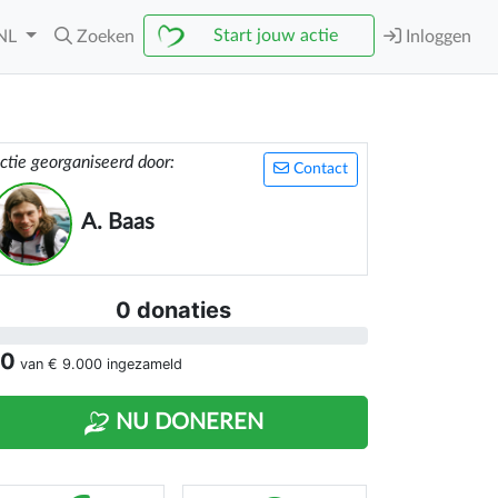
Start jouw actie
NL
Zoeken
Inloggen
ctie georganiseerd door:
Contact
A. Baas
0 donaties
 0
van
€ 9.000
ingezameld
NU DONEREN