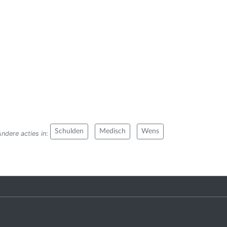
Schulden
Medisch
Wens
Andere acties in
: