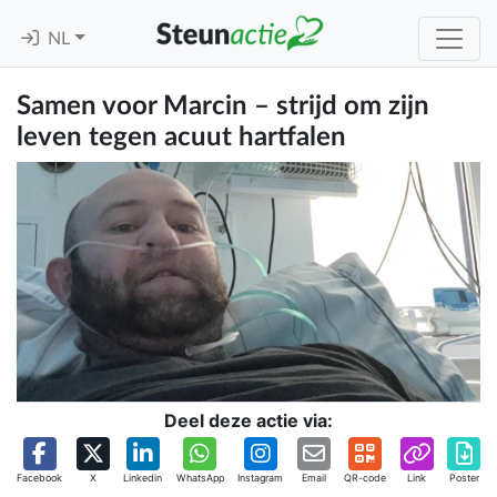
NL
Samen voor Marcin – strijd om zijn
leven tegen acuut hartfalen
Deel deze actie via:
Facebook
X
Linkedin
WhatsApp
Instagram
Email
QR-code
Link
Poster