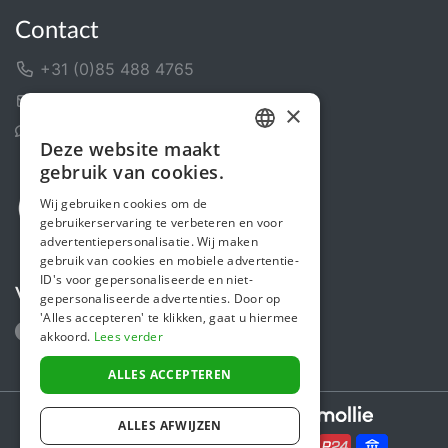
Contact
+31 (0)85 488 4765
Contactformulier
×
Helpcentrum
Deze website maakt
DUTCH
gebruik van cookies.
FRENCH
Wij gebruiken cookies om de
gebruikerservaring te verbeteren en voor
ENGLISH
advertentiepersonalisatie. Wij maken
gebruik van cookies en mobiele advertentie-
ID's voor gepersonaliseerde en niet-
Volg ons
gepersonaliseerde advertenties. Door op
'Alles accepteren' te klikken, gaat u hiermee
akkoord.
Lees verder
ALLES ACCEPTEREN
Secure payments powered by
ALLES AFWIJZEN