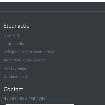
Steunactie
Over ons
In de media
Veiligheid & Betrouwbaarheid
Algemene voorwaarden
Privacybeleid
Cookiebeleid
Contact
+31 (0)85 488 4765