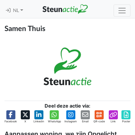
NL
Samen Thuis
Deel deze actie via:
Facebook
X
Linkedin
WhatsApp
Instagram
Email
QR-code
Link
Poster
Aanpassen woning, we zijn Opgelicht