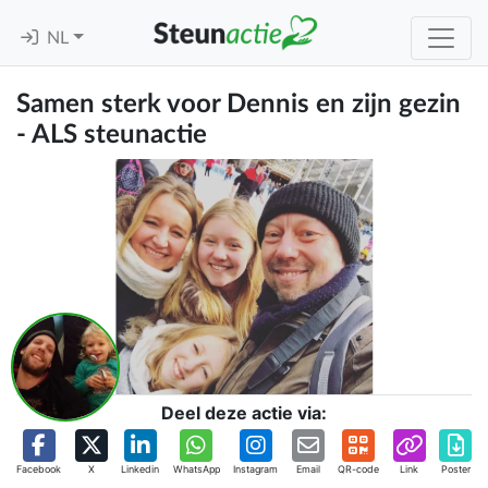
NL
Samen sterk voor Dennis en zijn gezin
- ALS steunactie
Deel deze actie via:
Facebook
X
Linkedin
WhatsApp
Instagram
Email
QR-code
Link
Poster