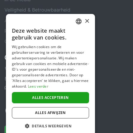
Veiligheid & Betrouwbaarheid
×
Algemene voorwaarden
Deze website maakt
Privacybeleid
DUTCH
gebruik van cookies.
Cookiebeleid
FRENCH
Wij gebruiken cookies om de
gebruikerservaring te verbeteren en voor
ENGLISH
Contact
advertentiepersonalisatie. Wij maken
gebruik van cookies en mobiele advertentie-
+31 (0)85 488 4765
ID's voor gepersonaliseerde en niet-
gepersonaliseerde advertenties. Door op
Contactformulier
'Alles accepteren' te klikken, gaat u hiermee
akkoord.
Lees verder
Helpcentrum
ALLES ACCEPTEREN
ALLES AFWIJZEN
DETAILS WEERGEVEN
NU DONEREN