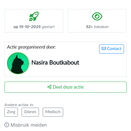
op 15-10-2025
gestart
52
x bekeken
Actie georganiseerd door:
Contact
Nasira Boutkabout
Deel deze actie
Andere acties in
:
Zorg
Dieren
Medisch
Misbruik melden