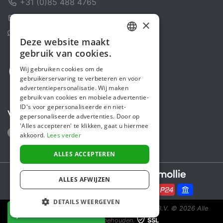
+31 (0)85 488 4765
Contactformulier
×
Helpcentrum
Deze website maakt
DUTCH
gebruik van cookies.
FRENCH
Wij gebruiken cookies om de
gebruikerservaring te verbeteren en voor
ENGLISH
advertentiepersonalisatie. Wij maken
gebruik van cookies en mobiele advertentie-
ID's voor gepersonaliseerde en niet-
Volg ons
gepersonaliseerde advertenties. Door op
'Alles accepteren' te klikken, gaat u hiermee
akkoord.
Lees verder
ALLES ACCEPTEREN
Secure payments powered by
ALLES AFWIJZEN
DETAILS WEERGEVEN
Steunactie is een initiatief van Sponsor Europe B.V.
© 2026 Alle
NU DONEREN
rechten voorbehouden.
SSL