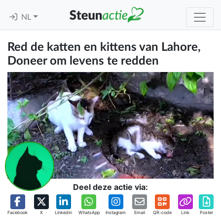
NL
Red de katten en kittens van Lahore,
Doneer om levens te redden
Deel deze actie via:
Facebook
X
Linkedin
WhatsApp
Instagram
Email
QR-code
Link
Poster