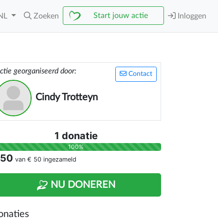
Start jouw actie
NL
Zoeken
Inloggen
ctie georganiseerd door:
Contact
Cindy Trotteyn
1 donatie
100%
 50
van
€ 50
ingezameld
NU DONEREN
onaties