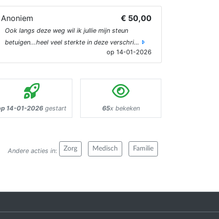
Anoniem
€ 50,00
Ook langs deze weg wil ik jullie mijn steun
betuigen...heel veel sterkte in deze verschri…
op 14-01-2026
op 14-01-2026
gestart
65
x bekeken
Zorg
Medisch
Familie
Andere acties in
: