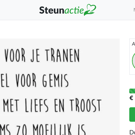
A
€
D