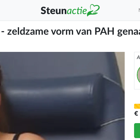
e - zeldzame vorm van PAH g
A
€