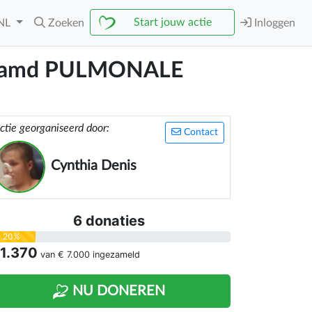
Start jouw actie
NL
Zoeken
Inloggen
enaamd PULMONALE
ctie georganiseerd door:
Contact
Cynthia Denis
6 donaties
20%
 1.370
van
€ 7.000
ingezameld
NU DONEREN