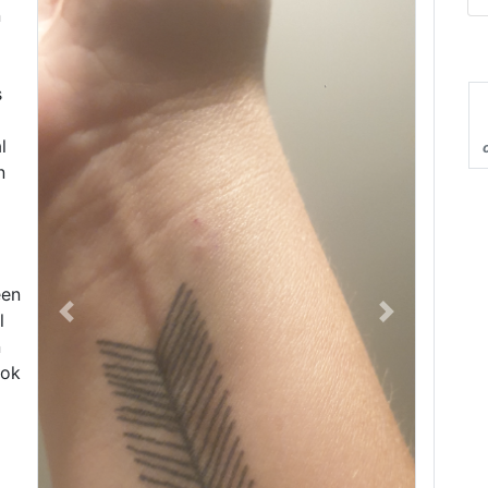
n
s
l
n
een
l
Previous
Next
n
ook