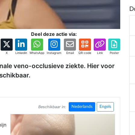
D
Deel deze actie via:
X
Linkedin
WhatsApp
Instagram
Email
QR-code
Link
Poster
ale veno-occlusieve ziekte. Hier voor
eschikbaar.
Beschikbaar in:
Nederlands
Engels
ijn