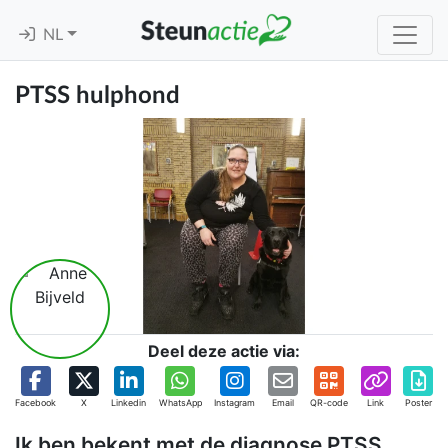
NL
PTSS hulphond
Deel deze actie via:
Facebook
X
Linkedin
WhatsApp
Instagram
Email
QR-code
Link
Poster
Ik ben bekent met de diagnose PTSS.