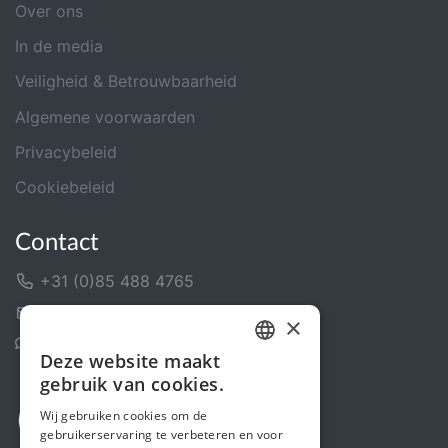
Over ons
In de media
Veiligheid & Betrouwbaarheid
Algemene voorwaarden
Privacybeleid
Cookiebeleid
Contact
+31 (0)85 488 4765
Contactformulier
×
Helpcentrum
Deze website maakt
DUTCH
gebruik van cookies.
FRENCH
Wij gebruiken cookies om de
gebruikerservaring te verbeteren en voor
ENGLISH